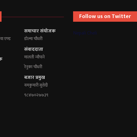
Follow us on Twitter
समाचार संयोजक
Nepali Cheli
या एण्ड
डोल्मा चौधरी
संवाददाता
मालती न्यौपाने
दक
रेनुका चौधरी
बजार प्रमुख
यमकुमारी सुवेदी
९८४७०२७७३९