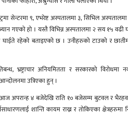
रुमा पानीको फोहोरा, अश्रुग्यास र गोली चलाएको थियो ।
्रमा सेन्टरमा ९, एभरेष्ट अस्पतालमा ३, सिभिल अस्पतालमा ३
्यान गएको हो । यस्तै विभिन्न अस्पतालमा २ सय १५ वढी 
 घाईते रहेको बताइएको छ । उनीहरुको टाउको र छातीम
न्ध, भ्रष्ट्राचार अनियमितता र सरकारको विरोधमा नव
न्दोलनमा उत्रिएका हुन् ।
 आज अपरान्ह ४ बजेदेखि राति १० बजेसम्म बुटवल र भैरहवा क्
वसाधारणलाई शान्ति कायम राख्न र तोकिएका क्षेत्रहरुमा