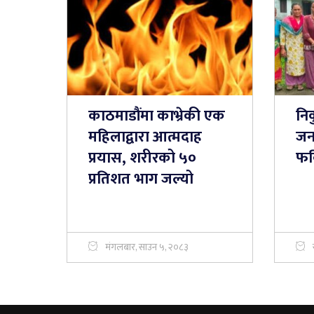
काठमाडौंमा काभ्रेकी एक
निक
महिलाद्वारा आत्मदाह
जन
प्रयास, शरीरको ५०
फर
प्रतिशत भाग जल्यो
मंगलबार, साउन ५, २०८३