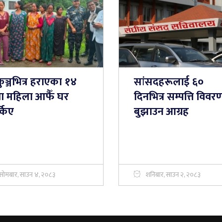
ुञ्जभित्र हराएका १४
सांसदहरूलाई ६०
ा महिला आफैँ घर
दिनभित्र सम्पत्ति विवर
्किए
बुझाउन आग्रह
सोमबार, साउन ४, २०८३
शनिबार, साउन २, २०८३