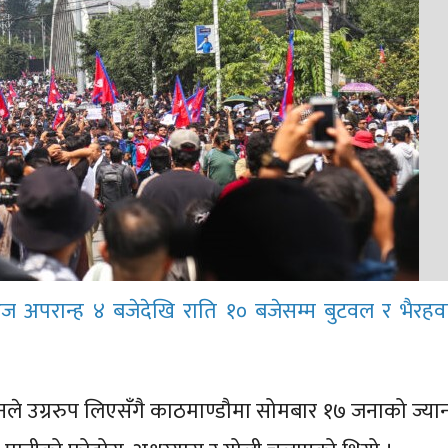
ज अपरान्ह ४ बजेदेखि राति १० बजेसम्म बुटवल र भैरहवा क्
लनले उग्ररुप लिएसँगै काठमाण्डौमा सोमबार १७ जनाको ज्य