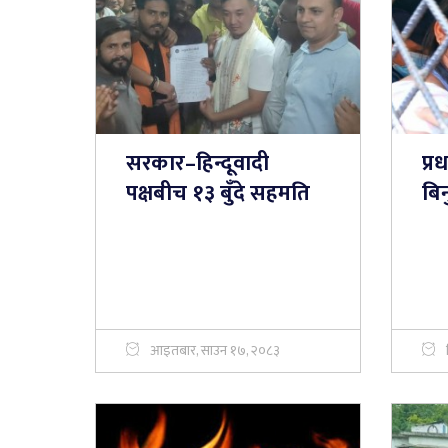
सरकार–हिन्दूवादी
प्र
पक्षबीच १३ बुँदे सहमति
बिन
आइतबार, साउन १७, २०८३