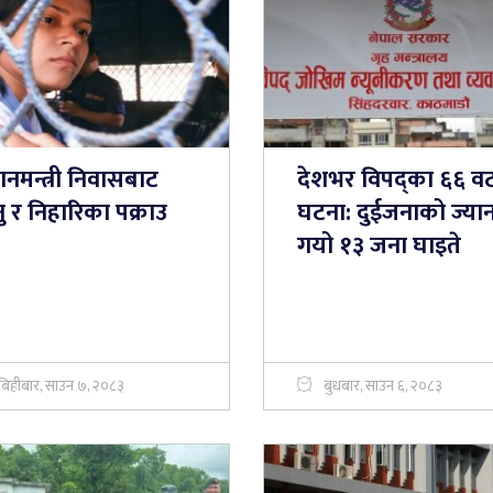
धानमन्त्री निवासबाट
देशभर विपद्का ६६ व
ु र निहारिका पक्राउ
घटना: दुईजनाको ज्या
गयो १३ जना घाइते
बिहीबार, साउन ७, २०८३
बुधबार, साउन ६, २०८३