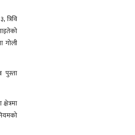
, त्रिवि
घाइतेको
ा गोली
 पुस्ता
षेत्रमा
 नियमको