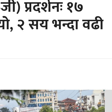
जी) प्रदर्शनः १७
ो, २ सय भन्दा वढी