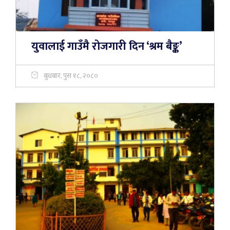
युवालाई गाउँमै रोजगारी दिन ‘श्रम बैङ्क’
बुधबार, पुस १८, २०८०