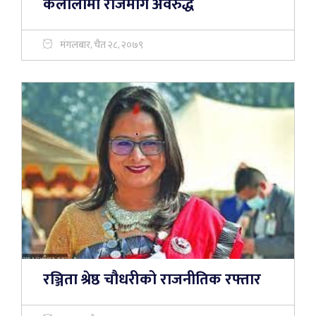
कैलालीमा राजमार्ग अवरुद्ध
मंगलबार, चैत २८, २०७९
रञ्जिता श्रेष्ठ चौधरीको राजनीतिक रफ्तार