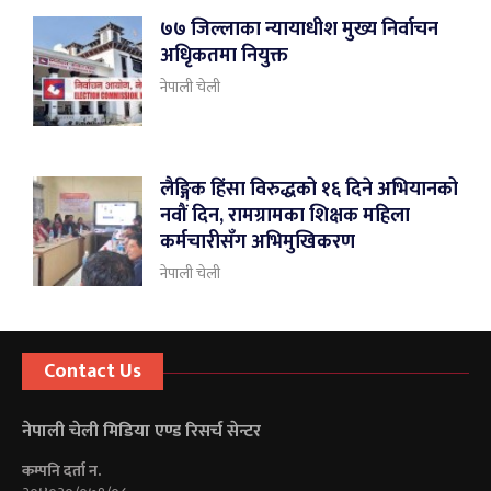
७७ जिल्लाका न्यायाधीश मुख्य निर्वाचन
अधिृकतमा नियुक्त
नेपाली चेली
लैङ्गिक हिंसा विरुद्धको १६ दिने अभियानको
नवौं दिन, रामग्रामका शिक्षक महिला
कर्मचारीसँग अभिमुखिकरण
नेपाली चेली
Contact Us
नेपाली चेली मिडिया एण्ड रिसर्च सेन्टर
कम्पनि दर्ता न.