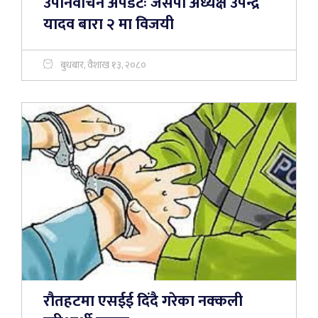
उपनिर्वाचन अपडेटः जसपा अध्यक्ष उपेन्द्र
यादव बारा २ मा विजयी
बुधबार, वैशाख १३, २०८०
रौतहटमा एसईई दिंदै गरेका नक्कली