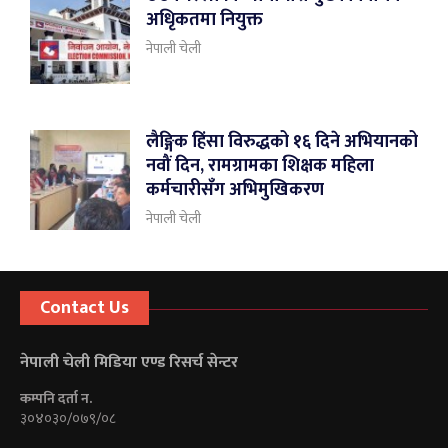
अधिृकतमा नियुक्त
नेपाली चेली
लैङ्गिक हिंसा विरुद्धको १६ दिने अभियानको
नवौं दिन, रामग्रामका शिक्षक महिला
कर्मचारीसँग अभिमुखिकरण
नेपाली चेली
Contact Us
नेपाली चेली मिडिया एण्ड रिसर्च सेन्टर
कम्पनि दर्ता न.
३०४०३०/०७९/०८