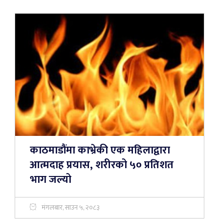
काठमाडौंमा काभ्रेकी एक महिलाद्वारा
आत्मदाह प्रयास, शरीरको ५० प्रतिशत
भाग जल्यो
मंगलबार, साउन ५, २०८३