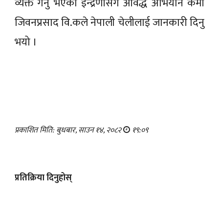
व्यक्त गर्नु भएको इन्द्रेणीसँग आवद्ध अभियान कर्मी
जिवनप्रसाद वि.कले नेपाली चेलीलाई जानकारी दिनु
भयो ।
प्रकाशित मिति: बुधबार, साउन १४, २०८२
१९:०९
प्रतिक्रिया दिनुहोस्