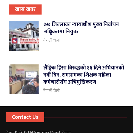
खास खबर
७७ जिल्लाका न्यायाधीश मुख्य निर्वाचन
अधिृकतमा नियुक्त
नेपाली चेली
लैङ्गिक हिंसा विरुद्धको १६ दिने अभियानको
नवौं दिन, रामग्रामका शिक्षक महिला
कर्मचारीसँग अभिमुखिकरण
नेपाली चेली
Contact Us