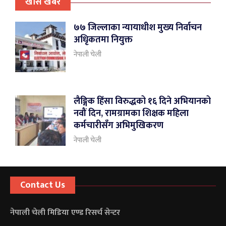
खास खबर
७७ जिल्लाका न्यायाधीश मुख्य निर्वाचन
अधिृकतमा नियुक्त
नेपाली चेली
लैङ्गिक हिंसा विरुद्धको १६ दिने अभियानको
नवौं दिन, रामग्रामका शिक्षक महिला
कर्मचारीसँग अभिमुखिकरण
नेपाली चेली
Contact Us
नेपाली चेली मिडिया एण्ड रिसर्च सेन्टर