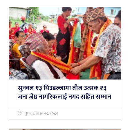
सुनवल १३ घिउडल्लामा तीज उत्सवः १३
जना जेष्ठ नागरिकलाई नगद सहित सम्मान
बुधबार, साउन २८, २०८२