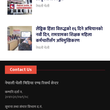
नेपाली चेली
लैङ्गिक हिंसा विरुद्धको १६ दिने अभियानको
नवौं दिन, रामग्रामका शिक्षक महिला
कर्मचारीसँग अभिमुखिकरण
नेपाली चेली
Contact Us
नेपाली चेली मिडिया एण्ड रिसर्च सेन्टर
कम्पनि दर्ता न.
३०४०३०/०७९/०८
सूचना तथा संचार विभाग द.नं.